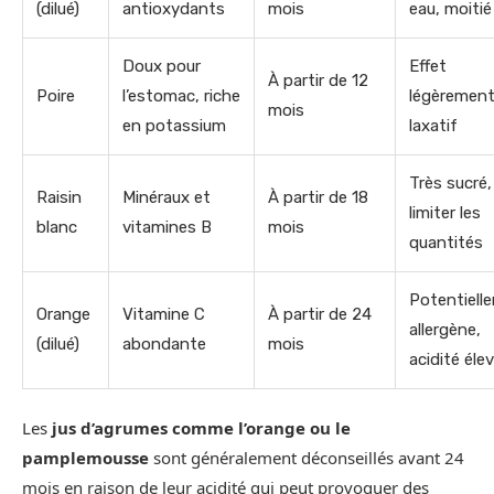
(dilué)
antioxydants
mois
eau, moitié
Doux pour
Effet
À partir de 12
Poire
l’estomac, riche
légèremen
mois
en potassium
laxatif
Très sucré,
Raisin
Minéraux et
À partir de 18
limiter les
blanc
vitamines B
mois
quantités
Potentiell
Orange
Vitamine C
À partir de 24
allergène,
(dilué)
abondante
mois
acidité éle
Les
jus d’agrumes comme l’orange ou le
pamplemousse
sont généralement déconseillés avant 24
mois en raison de leur acidité qui peut provoquer des