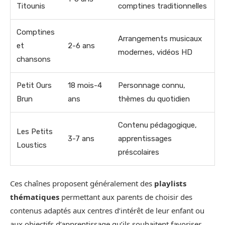
Titounis
comptines traditionnelles
Comptines
Arrangements musicaux
et
2-6 ans
modernes, vidéos HD
chansons
Petit Ours
18 mois-4
Personnage connu,
Brun
ans
thèmes du quotidien
Contenu pédagogique,
Les Petits
3-7 ans
apprentissages
Loustics
préscolaires
Ces chaînes proposent généralement des
playlists
thématiques
permettant aux parents de choisir des
contenus adaptés aux centres d’intérêt de leur enfant ou
aux objectifs d’apprentissage qu’ils souhaitent favoriser.