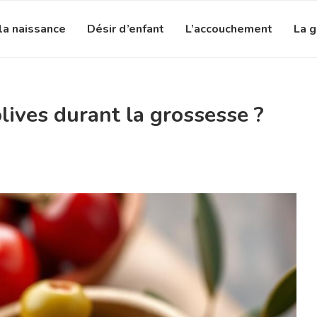
la naissance
Désir d’enfant
L’accouchement
La 
ives durant la grossesse ?