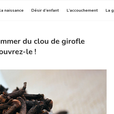
la naissance
Désir d’enfant
L’accouchement
La 
ommer du clou de girofle
ouvrez-le !