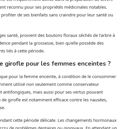
ement reconnu pour ses propriétés médicinales notables.
profiter de ses bienfaits sans craindre pour leur santé ou
ges santé, provient des boutons floraux séchés de l’arbre à
prudence pendant la grossesse, bien qu’elle possède des
s liés à cette période.
e girofle pour les femmes enceintes ?
ique pour la femme enceinte, à condition de le consommer
ramment utilisé non seulement comme conservateur
et antifongiques, mais aussi pour ses vertus pouvant
 de girofle est notamment efficace contre les nausées,
se.
 pendant cette période délicate. Les changements hormonaux
ccru de problèmes dentaires ou gingivaux. En attendant un