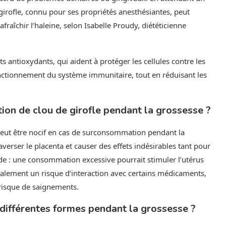
e girofle, connu pour ses propriétés anesthésiantes, peut
afraîchir l’haleine, selon Isabelle Proudy, diététicienne
ets antioxydants, qui aident à protéger les cellules contre les
nctionnement du système immunitaire, tout en réduisant les
tion de clou de girofle pendant la grossesse ?
peut être nocif en cas de surconsommation pendant la
erser le placenta et causer des effets indésirables tant pour
rde : une consommation excessive pourrait stimuler l’utérus
galement un risque d’interaction avec certains médicaments,
risque de saignements.
s différentes formes pendant la grossesse ?