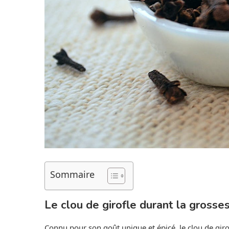
Sommaire
Le clou de girofle durant la grossess
Connu pour son goût unique et épicé, le clou de giro