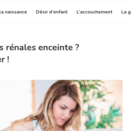
la naissance
Désir d’enfant
L’accouchement
La 
 rénales enceinte ?
r !