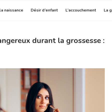
la naissance
Désir d’enfant
L’accouchement
La 
ngereux durant la grossesse :