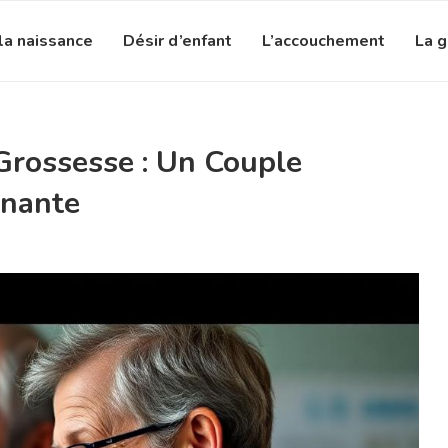
la naissance
Désir d’enfant
L’accouchement
La 
Grossesse : Un Couple
gnante