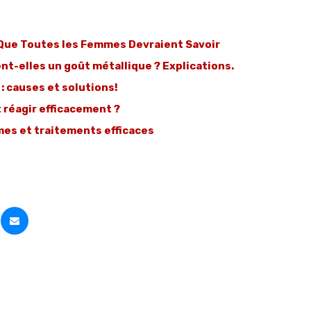
e Que Toutes les Femmes Devraient Savoir
t-elles un goût métallique ? Explications.
: causes et solutions!
 réagir efficacement ?
mes et traitements efficaces