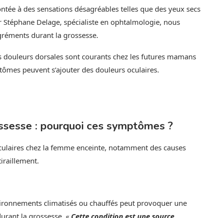
ontée à des sensations désagréables telles que des yeux secs
ur Stéphane Delage, spécialiste en ophtalmologie, nous
réments durant la grossesse.
 douleurs dorsales sont courants chez les futures mamans
mes peuvent s’ajouter des douleurs oculaires.
ossesse : pourquoi ces symptômes ?
oculaires chez la femme enceinte, notamment des causes
iraillement.
nvironnements climatisés ou chauffés peut provoquer une
durant la grossesse.
«
Cette condition est une source