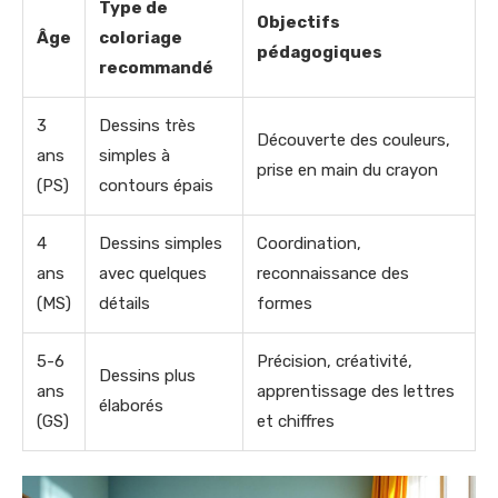
Type de
Objectifs
Âge
coloriage
pédagogiques
recommandé
3
Dessins très
Découverte des couleurs,
ans
simples à
prise en main du crayon
(PS)
contours épais
4
Dessins simples
Coordination,
ans
avec quelques
reconnaissance des
(MS)
détails
formes
5-6
Précision, créativité,
Dessins plus
ans
apprentissage des lettres
élaborés
(GS)
et chiffres